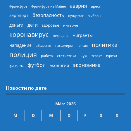
авария
арест
Франкфурт
Франкфурт-на-Майне
безопасность
аэропорт
выборы
бундестаг
дети
деньги
здоровье
интернет
коронавирус
мигранты
медицина
политика
нападение
общество
пассажиры
пенсия
полиция
суд
работа
статистика
теракт
туризм
экономика
футбол
экология
финансы
Новости по дате
März 2026
M
D
M
D
F
S
S
1