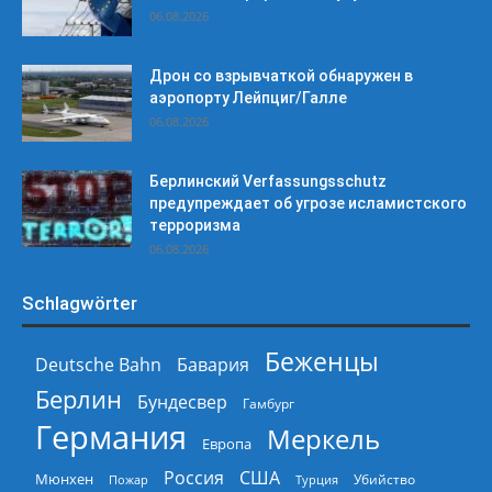
06.08.2026
Дрон со взрывчаткой обнаружен в
аэропорту Лейпциг/Галле
06.08.2026
Берлинский Verfassungsschutz
предупреждает об угрозе исламистского
терроризма
06.08.2026
Schlagwörter
Беженцы
Deutsche Bahn
Бавария
Берлин
Бундесвер
Гамбург
Германия
Меркель
Европа
Россия
США
Мюнхен
Пожар
Турция
Убийство