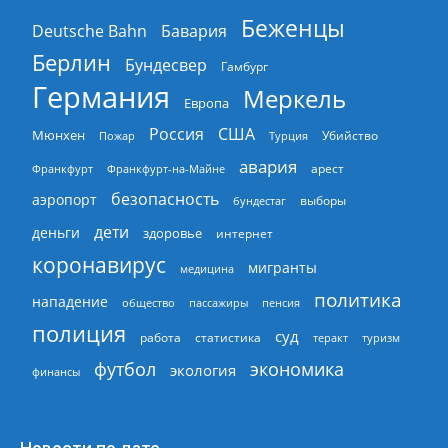
Беженцы
Deutsche Bahn
Бавария
Берлин
Бундесвер
Гамбург
Германия
Меркель
Европа
Россия
США
Мюнхен
Пожар
Турция
Убийство
авария
арест
Франкфурт
Франкфурт-на-Майне
безопасность
аэропорт
выборы
бундестаг
дети
деньги
здоровье
интернет
коронавирус
мигранты
медицина
политика
нападение
общество
пассажиры
пенсия
полиция
суд
работа
статистика
теракт
туризм
экономика
футбол
экология
финансы