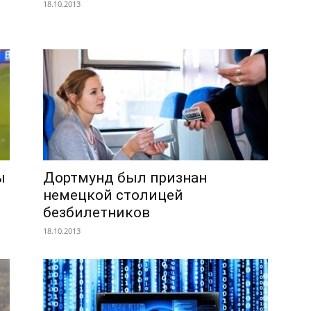
18.10.2013
ы
Дортмунд был признан
немецкой столицей
безбилетников
18.10.2013