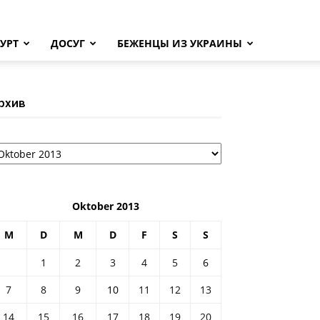
УРТ
ДОСУГ
БЕЖЕНЦЫ ИЗ УКРАИНЫ
рхив
рхив
Oktober 2013
M
D
M
D
F
S
S
1
2
3
4
5
6
7
8
9
10
11
12
13
14
15
16
17
18
19
20