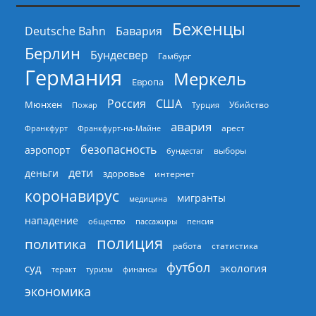
Беженцы
Deutsche Bahn
Бавария
Берлин
Бундесвер
Гамбург
Германия
Меркель
Европа
Россия
США
Мюнхен
Пожар
Турция
Убийство
авария
арест
Франкфурт
Франкфурт-на-Майне
безопасность
аэропорт
выборы
бундестаг
дети
деньги
здоровье
интернет
коронавирус
мигранты
медицина
нападение
общество
пассажиры
пенсия
полиция
политика
работа
статистика
футбол
суд
экология
теракт
туризм
финансы
экономика