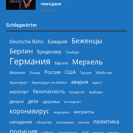
чемодане
04.08.2026
Schlagwörter
Беженцы
Deutsche Bahn
Бавария
Берлин
Бундесвер
Гамбург
Германия
Меркель
Европа
Россия
США
Мюнхен
Пожар
Турция
Убийство
авария
арест
Франкфурт
Франкфурт-на-Майне
безопасность
аэропорт
выборы
бундестаг
дети
деньги
здоровье
интернет
коронавирус
мигранты
медицина
политика
нападение
общество
пассажиры
пенсия
полиция
суд
работа
статистика
теракт
туризм