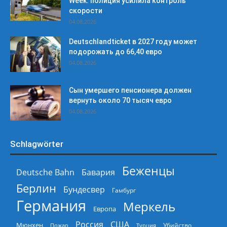
Week: полиция усилила контроль
скорости
04.08.2026
Deutschlandticket в 2027 году может
подорожать до 66,40 евро
04.08.2026
Сын умершего пенсионера должен
вернуть около 70 тысяч евро
04.08.2026
Schlagwörter
Беженцы
Deutsche Bahn
Бавария
Берлин
Бундесвер
Гамбург
Германия
Меркель
Европа
Россия
США
Мюнхен
Пожар
Турция
Убийство