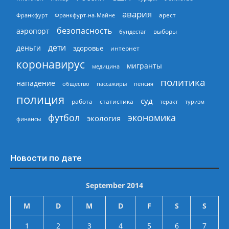
авария
арест
Франкфурт
Франкфурт-на-Майне
безопасность
аэропорт
выборы
бундестаг
дети
деньги
здоровье
интернет
коронавирус
мигранты
медицина
политика
нападение
общество
пассажиры
пенсия
полиция
суд
работа
статистика
теракт
туризм
экономика
футбол
экология
финансы
Новости по дате
September 2014
M
D
M
D
F
S
S
1
2
3
4
5
6
7