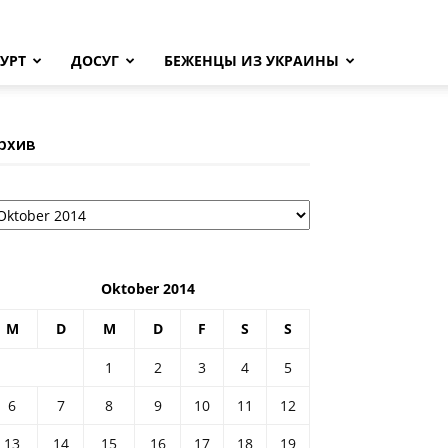
УРТ
ДОСУГ
БЕЖЕНЦЫ ИЗ УКРАИНЫ
рхив
рхив
Oktober 2014
M
D
M
D
F
S
S
1
2
3
4
5
6
7
8
9
10
11
12
13
14
15
16
17
18
19