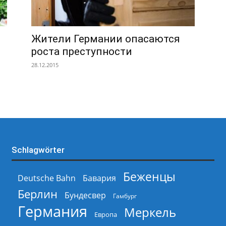
Жители Германии опасаются
роста преступности
28.12.2015
Schlagwörter
Беженцы
Deutsche Bahn
Бавария
Берлин
Бундесвер
Гамбург
Германия
Меркель
Европа