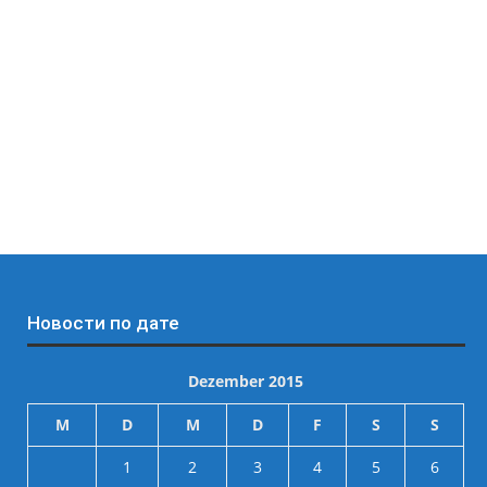
Новости по дате
Dezember 2015
M
D
M
D
F
S
S
1
2
3
4
5
6