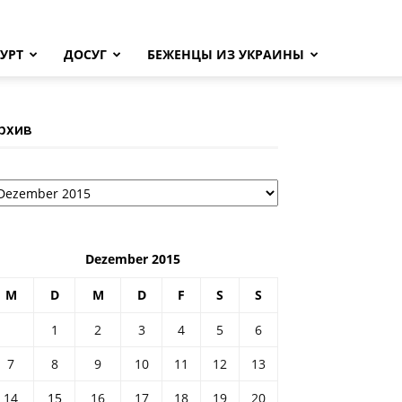
УРТ
ДОСУГ
БЕЖЕНЦЫ ИЗ УКРАИНЫ
рхив
рхив
Dezember 2015
M
D
M
D
F
S
S
1
2
3
4
5
6
7
8
9
10
11
12
13
14
15
16
17
18
19
20