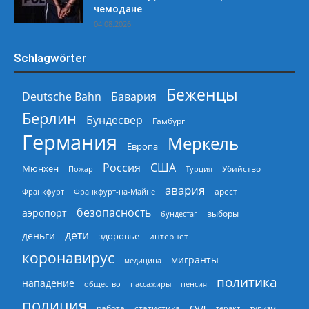
чемодане
04.08.2026
Schlagwörter
Беженцы
Deutsche Bahn
Бавария
Берлин
Бундесвер
Гамбург
Германия
Меркель
Европа
Россия
США
Мюнхен
Пожар
Турция
Убийство
авария
арест
Франкфурт
Франкфурт-на-Майне
безопасность
аэропорт
выборы
бундестаг
дети
деньги
здоровье
интернет
коронавирус
мигранты
медицина
политика
нападение
общество
пассажиры
пенсия
полиция
суд
работа
статистика
теракт
туризм