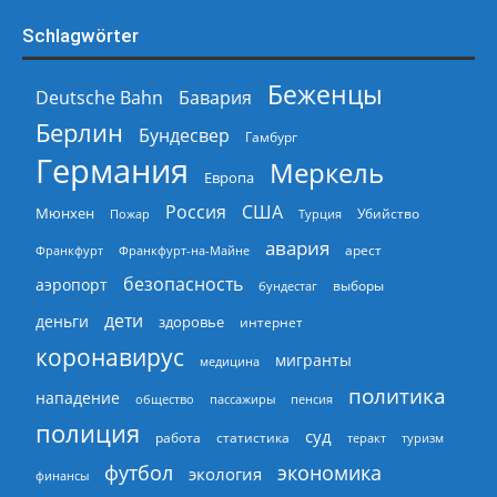
Schlagwörter
Беженцы
Deutsche Bahn
Бавария
Берлин
Бундесвер
Гамбург
Германия
Меркель
Европа
Россия
США
Мюнхен
Пожар
Турция
Убийство
авария
арест
Франкфурт
Франкфурт-на-Майне
безопасность
аэропорт
выборы
бундестаг
дети
деньги
здоровье
интернет
коронавирус
мигранты
медицина
политика
нападение
общество
пассажиры
пенсия
полиция
суд
работа
статистика
теракт
туризм
экономика
футбол
экология
финансы