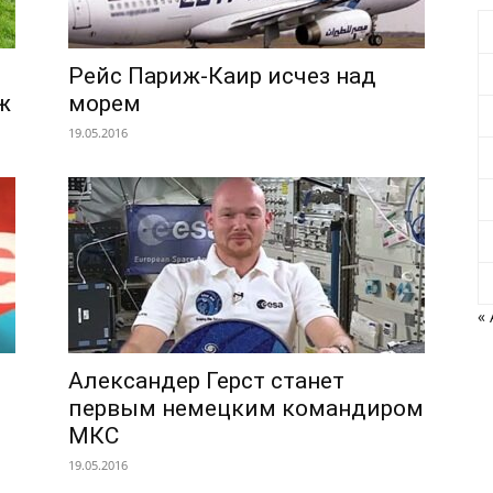
Рейс Париж-Каир исчез над
ж
морем
19.05.2016
« 
Александер Герст станет
первым немецким командиром
МКС
19.05.2016