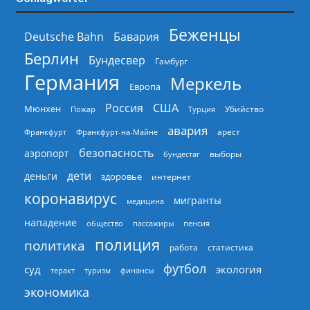
Беженцы
Deutsche Bahn
Бавария
Берлин
Бундесвер
Гамбург
Германия
Меркель
Европа
Россия
США
Мюнхен
Пожар
Турция
Убийство
авария
арест
Франкфурт
Франкфурт-на-Майне
безопасность
аэропорт
выборы
бундестаг
дети
деньги
здоровье
интернет
коронавирус
мигранты
медицина
нападение
общество
пассажиры
пенсия
полиция
политика
работа
статистика
футбол
суд
экология
теракт
туризм
финансы
экономика