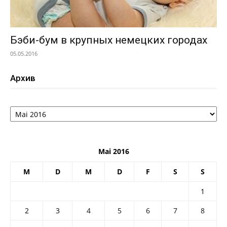
Бэби-бум в крупных немецких городах
05.05.2016
Архив
Архив
Mai 2016
M
D
M
D
F
S
S
1
2
3
4
5
6
7
8