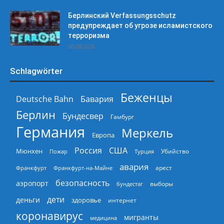
Берлинский Verfassungsschutz
предупреждает об угрозе исламистского
терроризма
06.08.2026
Schlagwörter
Беженцы
Deutsche Bahn
Бавария
Берлин
Бундесвер
Гамбург
Германия
Меркель
Европа
Россия
США
Мюнхен
Пожар
Турция
Убийство
авария
арест
Франкфурт
Франкфурт-на-Майне
безопасность
аэропорт
выборы
бундестаг
дети
деньги
здоровье
интернет
коронавирус
мигранты
медицина