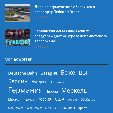
Дрон со взрывчаткой обнаружен в
аэропорту Лейпциг/Галле
06.08.2026
Берлинский Verfassungsschutz
предупреждает об угрозе исламистского
терроризма
06.08.2026
Schlagwörter
Беженцы
Deutsche Bahn
Бавария
Берлин
Бундесвер
Гамбург
Германия
Меркель
Европа
Россия
США
Мюнхен
Пожар
Турция
Убийство
авария
арест
Франкфурт
Франкфурт-на-Майне