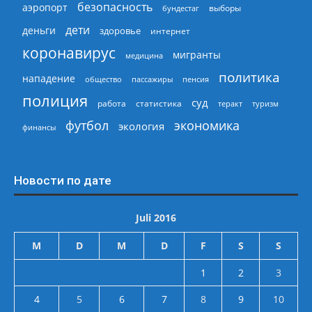
безопасность
аэропорт
выборы
бундестаг
дети
деньги
здоровье
интернет
коронавирус
мигранты
медицина
политика
нападение
общество
пассажиры
пенсия
полиция
суд
работа
статистика
теракт
туризм
экономика
футбол
экология
финансы
Новости по дате
Juli 2016
M
D
M
D
F
S
S
1
2
3
4
5
6
7
8
9
10