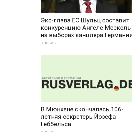
Экс-глава ЕС Шульц составит
конкуренцию Ангеле Меркель
на выборах канцлера Германи
30.01.2017
В Мюнхене скончалась 106-
летняя секретерь Йозефа
Геббельса
30.01.2017