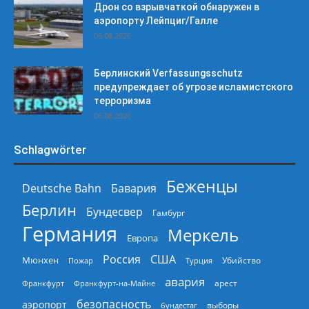
Дрон со взрывчаткой обнаружен в
аэропорту Лейпциг/Галле
06.08.2026
Берлинский Verfassungsschutz
предупреждает об угрозе исламистского
терроризма
06.08.2026
Schlagwörter
Беженцы
Deutsche Bahn
Бавария
Берлин
Бундесвер
Гамбург
Германия
Меркель
Европа
Россия
США
Мюнхен
Пожар
Турция
Убийство
авария
арест
Франкфурт
Франкфурт-на-Майне
безопасность
аэропорт
выборы
бундестаг