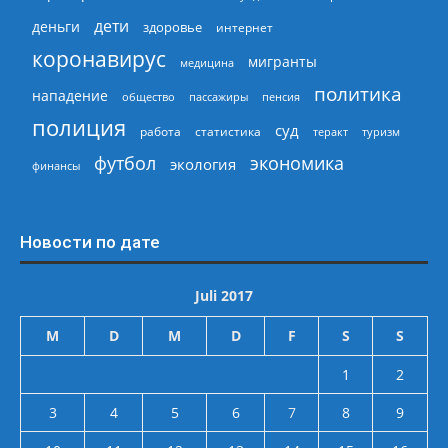
дети
деньги
здоровье
интернет
коронавирус
мигранты
медицина
политика
нападение
общество
пассажиры
пенсия
полиция
суд
работа
статистика
теракт
туризм
экономика
футбол
экология
финансы
Новости по дате
Juli 2017
M
D
M
D
F
S
S
1
2
3
4
5
6
7
8
9