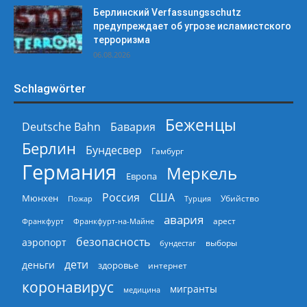
Берлинский Verfassungsschutz
предупреждает об угрозе исламистского
терроризма
06.08.2026
Schlagwörter
Беженцы
Deutsche Bahn
Бавария
Берлин
Бундесвер
Гамбург
Германия
Меркель
Европа
Россия
США
Мюнхен
Пожар
Турция
Убийство
авария
арест
Франкфурт
Франкфурт-на-Майне
безопасность
аэропорт
выборы
бундестаг
дети
деньги
здоровье
интернет
коронавирус
мигранты
медицина