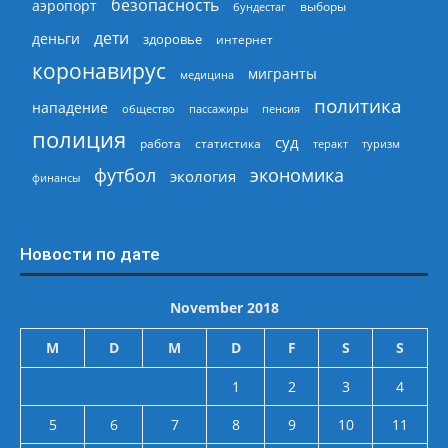
безопасность
аэропорт
выборы
бундестаг
дети
деньги
здоровье
интернет
коронавирус
мигранты
медицина
политика
нападение
общество
пассажиры
пенсия
полиция
суд
работа
статистика
теракт
туризм
экономика
футбол
экология
финансы
Новости по дате
November 2018
M
D
M
D
F
S
S
1
2
3
4
5
6
7
8
9
10
11