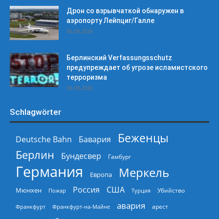
Дрон со взрывчаткой обнаружен в
аэропорту Лейпциг/Галле
06.08.2026
Берлинский Verfassungsschutz
предупреждает об угрозе исламистского
терроризма
06.08.2026
Schlagwörter
Беженцы
Deutsche Bahn
Бавария
Берлин
Бундесвер
Гамбург
Германия
Меркель
Европа
Россия
США
Мюнхен
Пожар
Турция
Убийство
авария
арест
Франкфурт
Франкфурт-на-Майне