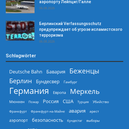
аэропорту Лейпциг/Галле
06.08.2026
Берлинский Verfassungsschutz
предупреждает об угрозе исламистского
терроризма
06.08.2026
Schlagwörter
Беженцы
Deutsche Bahn
Бавария
Берлин
Бундесвер
Гамбург
Германия
Меркель
Европа
Россия
США
Мюнхен
Пожар
Турция
Убийство
авария
арест
Франкфурт
Франкфурт-на-Майне
безопасность
аэропорт
выборы
бундестаг