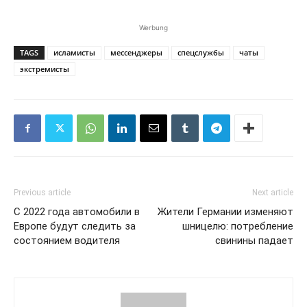
Werbung
TAGS
исламисты
мессенджеры
спецслужбы
чаты
экстремисты
Previous article
Next article
C 2022 года автомобили в
Жители Германии изменяют
Европе будут следить за
шницелю: потребление
состоянием водителя
свинины падает