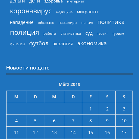
дети
деньги
здоровье
интернет
коронавирус
мигранты
медицина
политика
нападение
общество
пассажиры
пенсия
полиция
суд
работа
статистика
теракт
туризм
экономика
футбол
экология
финансы
Новости по дате
März 2019
M
D
M
D
F
S
S
1
2
3
4
5
6
7
8
9
10
11
12
13
14
15
16
17