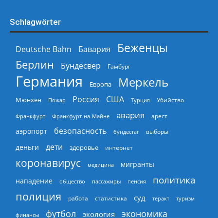
Schlagwörter
Беженцы
Deutsche Bahn
Бавария
Берлин
Бундесвер
Гамбург
Германия
Меркель
Европа
Россия
США
Мюнхен
Пожар
Турция
Убийство
авария
арест
Франкфурт
Франкфурт-на-Майне
безопасность
аэропорт
выборы
бундестаг
дети
деньги
здоровье
интернет
коронавирус
мигранты
медицина
политика
нападение
общество
пассажиры
пенсия
полиция
суд
работа
статистика
теракт
туризм
экономика
футбол
экология
финансы