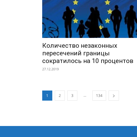
Количество незаконных
пересечений границы
сократилось на 10 процентов
27.12.2019
...
1
2
3
134