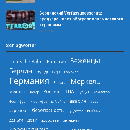
Берлинский Verfassungsschutz
предупреждает об угрозе исламистского
терроризма
06.08.2026
Schlagwörter
Беженцы
Deutsche Bahn
Бавария
Берлин
Бундесвер
Гамбург
Германия
Меркель
Европа
Россия
США
Мюнхен
Пожар
Турция
Убийство
авария
арест
Франкфурт
Франкфурт-на-Майне
безопасность
аэропорт
выборы
бундестаг
дети
деньги
здоровье
интернет
коронавирус