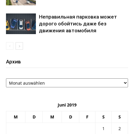
Неправильная парковка может
дорого обойтись даже без
движения автомобиля
Архив
Архив
Juni 2019
M
D
M
D
F
S
S
1
2