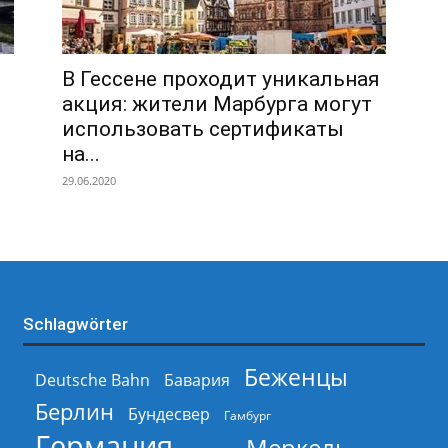
В Гессене проходит уникальная
акция: жители Марбурга могут
использовать сертификаты
на...
29.06.2020
Schlagwörter
Беженцы
Deutsche Bahn
Бавария
Берлин
Бундесвер
Гамбург
Германия
Меркель