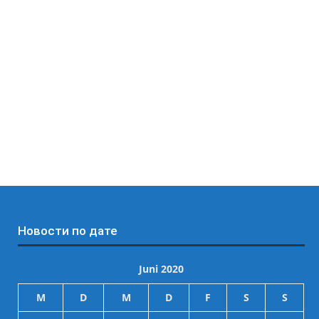
Новости по дате
Juni 2020
M
D
M
D
F
S
S