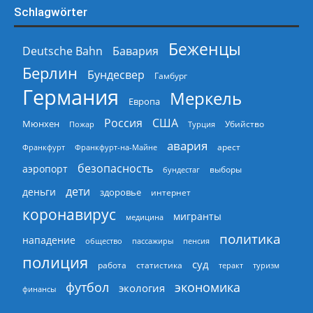
Schlagwörter
Беженцы
Deutsche Bahn
Бавария
Берлин
Бундесвер
Гамбург
Германия
Меркель
Европа
Россия
США
Мюнхен
Пожар
Турция
Убийство
авария
арест
Франкфурт
Франкфурт-на-Майне
безопасность
аэропорт
выборы
бундестаг
дети
деньги
здоровье
интернет
коронавирус
мигранты
медицина
политика
нападение
общество
пассажиры
пенсия
полиция
суд
работа
статистика
теракт
туризм
экономика
футбол
экология
финансы