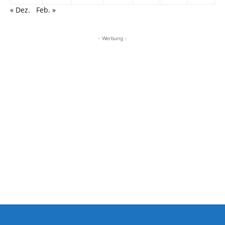
« Dez.
Feb. »
- Werbung -