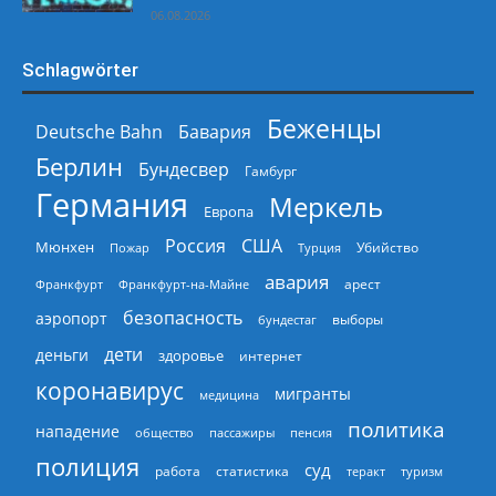
06.08.2026
Schlagwörter
Беженцы
Deutsche Bahn
Бавария
Берлин
Бундесвер
Гамбург
Германия
Меркель
Европа
Россия
США
Мюнхен
Пожар
Турция
Убийство
авария
арест
Франкфурт
Франкфурт-на-Майне
безопасность
аэропорт
выборы
бундестаг
дети
деньги
здоровье
интернет
коронавирус
мигранты
медицина
политика
нападение
общество
пассажиры
пенсия
полиция
суд
работа
статистика
теракт
туризм