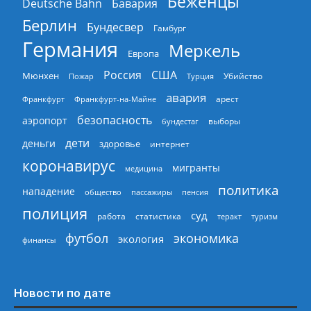
Беженцы
Deutsche Bahn
Бавария
Берлин
Бундесвер
Гамбург
Германия
Меркель
Европа
Россия
США
Мюнхен
Пожар
Турция
Убийство
авария
арест
Франкфурт
Франкфурт-на-Майне
безопасность
аэропорт
выборы
бундестаг
дети
деньги
здоровье
интернет
коронавирус
мигранты
медицина
политика
нападение
общество
пассажиры
пенсия
полиция
суд
работа
статистика
теракт
туризм
экономика
футбол
экология
финансы
Новости по дате