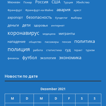
Россия
США
Мюнхен
Пожар
Турция
Убийство
авария
арест
Франкфурт
Франкфурт-на-Майне
безопасность
аэропорт
выборы
бундестаг
дети
деньги
здоровье
интернет
коронавирус
мигранты
медицина
политика
нападение
общество
пассажиры
пенсия
полиция
суд
работа
статистика
теракт
туризм
экономика
футбол
экология
финансы
Новости по дате
Dezember 2021
M
D
M
D
F
S
S