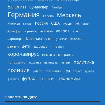
Берлин
Бундесвер
Гамбург
Германия
Меркель
Европа
Россия
США
Мюнхен
Пожар
Турция
Убийство
авария
арест
Франкфурт
Франкфурт-на-Майне
безопасность
аэропорт
выборы
бундестаг
дети
деньги
здоровье
интернет
коронавирус
мигранты
медицина
политика
нападение
общество
пассажиры
пенсия
полиция
суд
работа
статистика
теракт
туризм
экономика
футбол
экология
финансы
Новости по дате