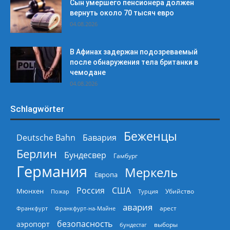
Сын умершего пенсионера должен
вернуть около 70 тысяч евро
04.08.2026
В Афинах задержан подозреваемый
после обнаружения тела британки в
чемодане
04.08.2026
Schlagwörter
Беженцы
Deutsche Bahn
Бавария
Берлин
Бундесвер
Гамбург
Германия
Меркель
Европа
Россия
США
Мюнхен
Пожар
Турция
Убийство
авария
арест
Франкфурт
Франкфурт-на-Майне
безопасность
аэропорт
выборы
бундестаг