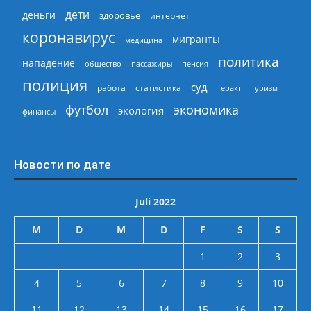
дети
деньги
здоровье
интернет
коронавирус
мигранты
медицина
политика
нападение
общество
пассажиры
пенсия
полиция
суд
работа
статистика
теракт
туризм
экономика
футбол
экология
финансы
Новости по дате
Juli 2022
M
D
M
D
F
S
S
1
2
3
4
5
6
7
8
9
10
11
12
13
14
15
16
17