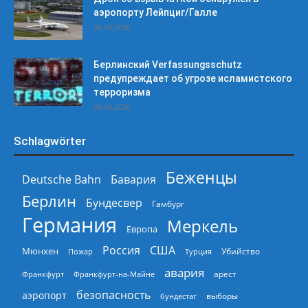
аэропорту Лейпциг/Галле
06.08.2026
Берлинский Verfassungsschutz
предупреждает об угрозе исламистского
терроризма
06.08.2026
Schlagwörter
Беженцы
Deutsche Bahn
Бавария
Берлин
Бундесвер
Гамбург
Германия
Меркель
Европа
Россия
США
Мюнхен
Пожар
Турция
Убийство
авария
арест
Франкфурт
Франкфурт-на-Майне
безопасность
аэропорт
выборы
бундестаг