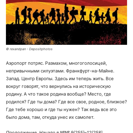
© rexandpan - Depositphotos
Аэропорт потряс. Размахом, многоголосицей,
непривычными силуэтами. Франкфурт-на-Майне.
Запад. Центр Европы. Здесь им теперь жить. Все
вокруг говорят, что вернулись на историческую
родину. А что такое родина вообще? Место, где
родился? Где ты дома? Где все свое, родное, близкое?
Где тебе хорошо и где ты нужен? Так ведь все это
было дома, там, откуда унес их самолет.
Продолжение. Начало в №№ 9(255)–12(258).