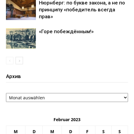
Нюрнберг: по букве закона, а не по
принципу «победитель всегда
прав»
«Горе побеждённым!»
Архив
Архив
Februar 2023
M
D
M
D
F
S
S