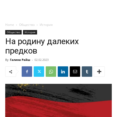
Home
Общество
История
Общество
История
На родину далеких
предков
By
Галина Райш
-
02.02.2023