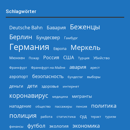
Schlagwörter
Беженцы
Deutsche Bahn
Бавария
Берлин
Бундесвер
Гамбург
Германия
Меркель
Европа
Россия
США
Мюнхен
Пожар
Турция
Убийство
авария
арест
Франкфурт
Франкфурт-на-Майне
безопасность
аэропорт
выборы
бундестаг
дети
деньги
здоровье
интернет
коронавирус
мигранты
медицина
политика
нападение
общество
пассажиры
пенсия
полиция
суд
работа
статистика
теракт
туризм
экономика
футбол
экология
финансы