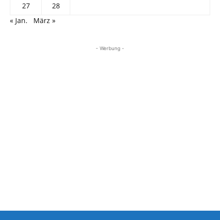
27
28
« Jan.
März »
- Werbung -