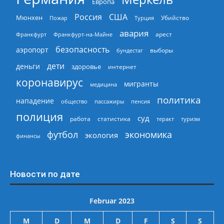
Европа
Россия
США
Мюнхен
Пожар
Турция
Убийство
авария
арест
Франкфурт
Франкфурт-на-Майне
безопасность
аэропорт
выборы
бундестаг
дети
деньги
здоровье
интернет
коронавирус
мигранты
медицина
политика
нападение
общество
пассажиры
пенсия
полиция
суд
работа
статистика
теракт
туризм
экономика
футбол
экология
финансы
Новости по дате
Februar 2023
M
D
M
D
F
S
S