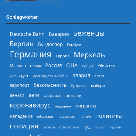
06.08.2026
Schlagwörter
Беженцы
Deutsche Bahn
Бавария
Берлин
Бундесвер
Гамбург
Германия
Меркель
Европа
Россия
США
Мюнхен
Пожар
Турция
Убийство
авария
арест
Франкфурт
Франкфурт-на-Майне
безопасность
аэропорт
выборы
бундестаг
дети
деньги
здоровье
интернет
коронавирус
мигранты
медицина
политика
нападение
общество
пассажиры
пенсия
полиция
суд
работа
статистика
теракт
туризм