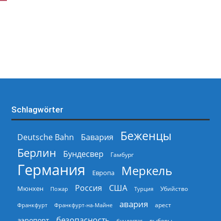
Schlagwörter
Беженцы
Deutsche Bahn
Бавария
Берлин
Бундесвер
Гамбург
Германия
Меркель
Европа
Россия
США
Мюнхен
Пожар
Турция
Убийство
авария
арест
Франкфурт
Франкфурт-на-Майне
безопасность
аэропорт
выборы