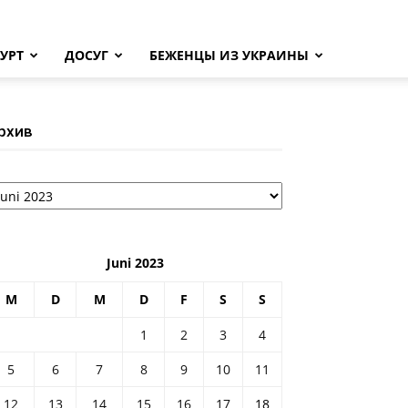
УРТ
ДОСУГ
БЕЖЕНЦЫ ИЗ УКРАИНЫ
рхив
рхив
Juni 2023
M
D
M
D
F
S
S
1
2
3
4
5
6
7
8
9
10
11
12
13
14
15
16
17
18