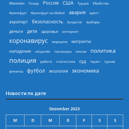
Россия
США
Мюнхен
Пожар
Турция
Убийство
авария
арест
Франкфурт
Франкфурт-на-Майне
безопасность
аэропорт
выборы
бундестаг
дети
деньги
здоровье
интернет
коронавирус
мигранты
медицина
политика
нападение
общество
пассажиры
пенсия
полиция
суд
работа
статистика
теракт
туризм
экономика
футбол
экология
финансы
Новости по дате
Dezember 2023
M
D
M
D
F
S
S