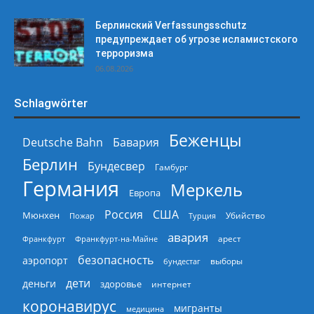
Берлинский Verfassungsschutz
предупреждает об угрозе исламистского
терроризма
06.08.2026
Schlagwörter
Беженцы
Deutsche Bahn
Бавария
Берлин
Бундесвер
Гамбург
Германия
Меркель
Европа
Россия
США
Мюнхен
Пожар
Турция
Убийство
авария
арест
Франкфурт
Франкфурт-на-Майне
безопасность
аэропорт
выборы
бундестаг
дети
деньги
здоровье
интернет
коронавирус
мигранты
медицина