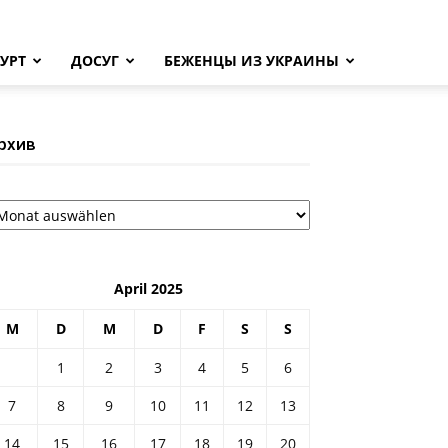
УРТ
ДОСУГ
БЕЖЕНЦЫ ИЗ УКРАИНЫ
рхив
рхив
April 2025
M
D
M
D
F
S
S
1
2
3
4
5
6
7
8
9
10
11
12
13
14
15
16
17
18
19
20