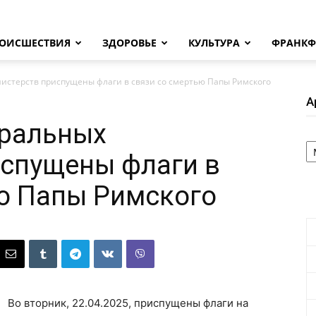
ОИСШЕСТВИЯ
ЗДОРОВЬЕ
КУЛЬТУРА
ФРАНКФ
истерств приспущены флаги в связи со смертью Папы Римского
А
еральных
А
испущены флаги в
ю Папы Римского
Во вторник, 22.04.2025, приспущены флаги на