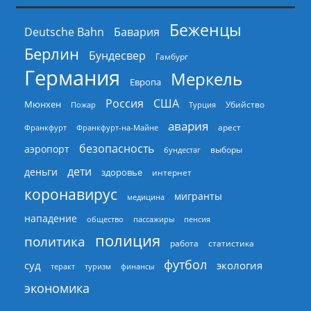
Беженцы
Deutsche Bahn
Бавария
Берлин
Бундесвер
Гамбург
Германия
Меркель
Европа
Россия
США
Мюнхен
Пожар
Турция
Убийство
авария
арест
Франкфурт
Франкфурт-на-Майне
безопасность
аэропорт
выборы
бундестаг
дети
деньги
здоровье
интернет
коронавирус
мигранты
медицина
нападение
общество
пассажиры
пенсия
полиция
политика
работа
статистика
футбол
суд
экология
теракт
туризм
финансы
экономика