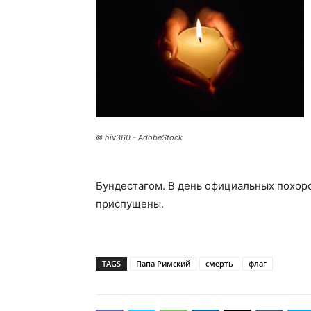
© hiv360 - AdobeStock
Бундестагом. В день официальных похоро
приспущены.
TAGS
Папа Римский
смерть
флаг