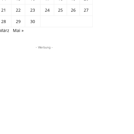
21
22
23
24
25
26
27
28
29
30
 März
Mai »
- Werbung -