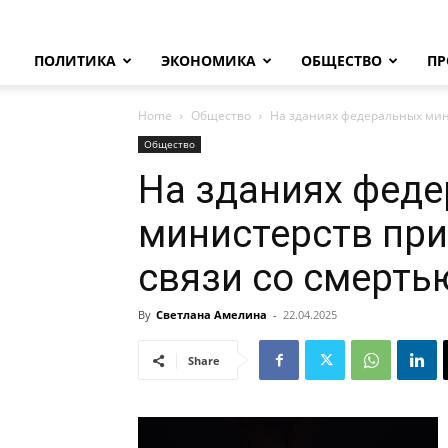
ПОЛИТИКА
ЭКОНОМИКА
ОБЩЕСТВО
ПР
Home
Общество
На зданиях федеральных мин
Общество
На зданиях фед
министерств пр
связи со смерть
By
Светлана Амелина
-
22.04.2025
Share