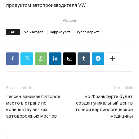
продуктом автопроизводителя VW.
Werbung
TAGS
Volkswagen
карривурст
супермаркет
Previous article
Next article
Гессен занимает второе
Во Франкфурте будет
место в стране по
создан уникальный центр
количеству ветхих
точной кардиологической
автодорожных мостов
медицины