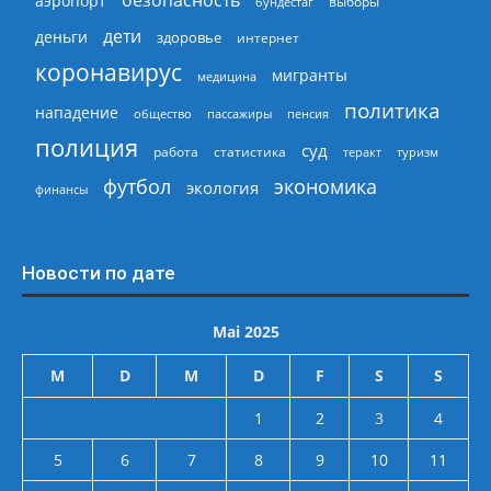
аэропорт
выборы
бундестаг
дети
деньги
здоровье
интернет
коронавирус
мигранты
медицина
политика
нападение
общество
пассажиры
пенсия
полиция
суд
работа
статистика
теракт
туризм
экономика
футбол
экология
финансы
Новости по дате
Mai 2025
M
D
M
D
F
S
S
1
2
3
4
5
6
7
8
9
10
11