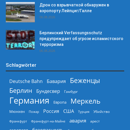
Дрон со взрывчаткой обнаружен в
аэропорту Лейпциг/Галле
06.08.2026
Берлинский Verfassungsschutz
предупреждает об угрозе исламистского
терроризма
06.08.2026
Schlagwörter
Беженцы
Deutsche Bahn
Бавария
Берлин
Бундесвер
Гамбург
Германия
Меркель
Европа
Россия
США
Мюнхен
Пожар
Турция
Убийство
авария
арест
Франкфурт
Франкфурт-на-Майне
безопасность