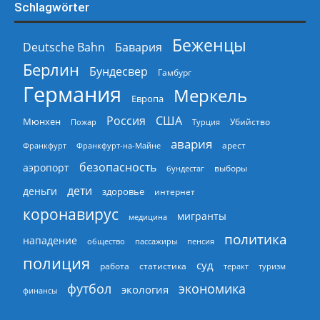
Schlagwörter
Беженцы
Deutsche Bahn
Бавария
Берлин
Бундесвер
Гамбург
Германия
Меркель
Европа
Россия
США
Мюнхен
Пожар
Турция
Убийство
авария
арест
Франкфурт
Франкфурт-на-Майне
безопасность
аэропорт
выборы
бундестаг
дети
деньги
здоровье
интернет
коронавирус
мигранты
медицина
политика
нападение
общество
пассажиры
пенсия
полиция
суд
работа
статистика
теракт
туризм
экономика
футбол
экология
финансы