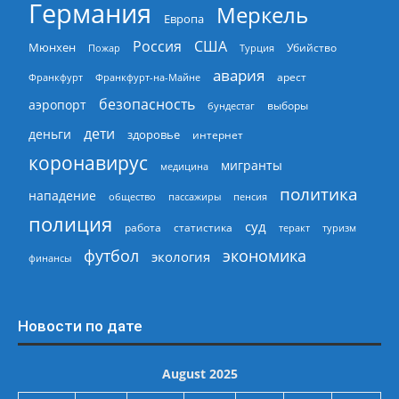
Германия
Меркель
Европа
Россия
США
Мюнхен
Пожар
Турция
Убийство
авария
арест
Франкфурт
Франкфурт-на-Майне
безопасность
аэропорт
выборы
бундестаг
дети
деньги
здоровье
интернет
коронавирус
мигранты
медицина
политика
нападение
общество
пассажиры
пенсия
полиция
суд
работа
статистика
теракт
туризм
экономика
футбол
экология
финансы
Новости по дате
August 2025