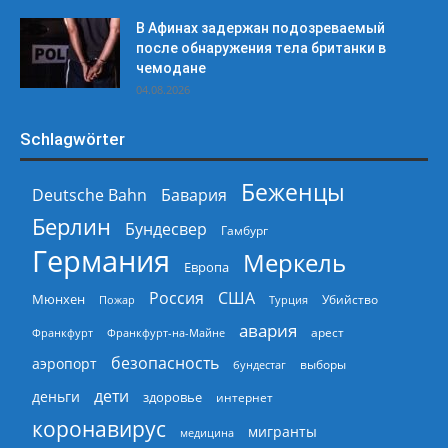
В Афинах задержан подозреваемый
после обнаружения тела британки в
чемодане
04.08.2026
Schlagwörter
Беженцы
Deutsche Bahn
Бавария
Берлин
Бундесвер
Гамбург
Германия
Меркель
Европа
Россия
США
Мюнхен
Пожар
Турция
Убийство
авария
арест
Франкфурт
Франкфурт-на-Майне
безопасность
аэропорт
выборы
бундестаг
дети
деньги
здоровье
интернет
коронавирус
мигранты
медицина