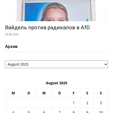
Вайдель против радикалов в AfD
26.08.2025
Архив
Архив
August 2025
M
D
M
D
F
S
S
1
2
3
4
5
6
7
8
9
10