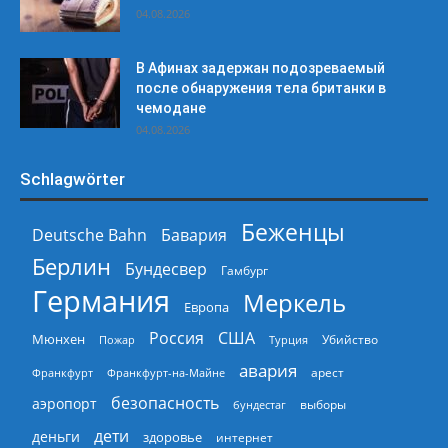
04.08.2026
В Афинах задержан подозреваемый
после обнаружения тела британки в
чемодане
04.08.2026
Schlagwörter
Беженцы
Deutsche Bahn
Бавария
Берлин
Бундесвер
Гамбург
Германия
Меркель
Европа
Россия
США
Мюнхен
Пожар
Турция
Убийство
авария
арест
Франкфурт
Франкфурт-на-Майне
безопасность
аэропорт
выборы
бундестаг
дети
деньги
здоровье
интернет