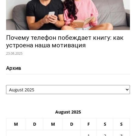
Почему телефон побеждает книгу: как
устроена наша мотивация
23.08.2025
Архив
Архив
August 2025
M
D
M
D
F
S
S
1
2
3