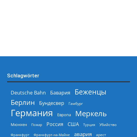
Schlagwörter
Беженцы
Deutsche Bahn
Бавария
Берлин
Бундесвер
Гамбург
Германия
Меркель
Европа
Россия
США
Мюнхен
Пожар
Турция
Убийство
авария
арест
Франкфурт
Франкфурт-на-Майне