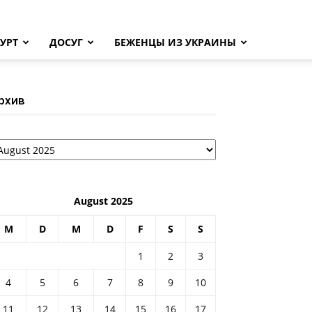
УРТ
ДОСУГ
БЕЖЕНЦЫ ИЗ УКРАИНЫ
рхив
рхив
August 2025
M
D
M
D
F
S
S
1
2
3
4
5
6
7
8
9
10
11
12
13
14
15
16
17