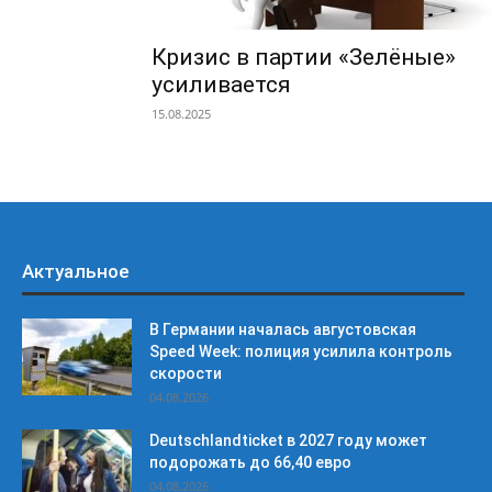
Кризис в партии «Зелёные»
усиливается
15.08.2025
Актуальное
В Германии началась августовская
Speed Week: полиция усилила контроль
скорости
04.08.2026
Deutschlandticket в 2027 году может
подорожать до 66,40 евро
04.08.2026