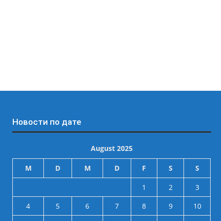
Новости по дате
August 2025
M
D
M
D
F
S
S
1
2
3
4
5
6
7
8
9
10