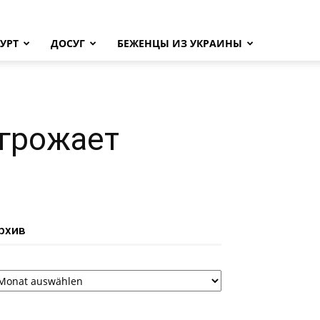
УРТ
ДОСУГ
БЕЖЕНЦЫ ИЗ УКРАИНЫ
угрожает
рхив
рхив