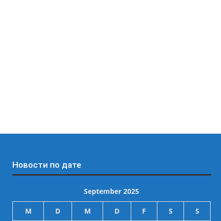
Новости по дате
September 2025
M
D
M
D
F
S
S