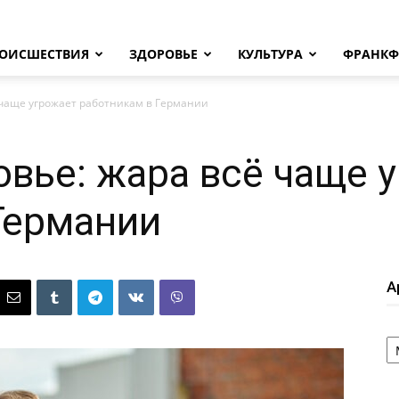
ОИСШЕСТВИЯ
ЗДОРОВЬЕ
КУЛЬТУРА
ФРАНКФ
 чаще угрожает работникам в Германии
овье: жара всё чаще 
Германии
А
А