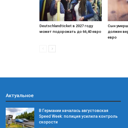
Deutschlandticket в 2027 году
Сын умерш
может подорожать до 66,40 евро
должен ве
евро
Актуальное
В Германии началась августовская
Speed Week: полиция усилила контроль
скорости