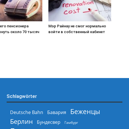
его пенсионера
Мэр Райнау не смог нормально
рнуть около 70 тысяч
войти в собственный кабинет
Schlagwörter
Беженцы
Deutsche Bahn
Бавария
Берлин
Бундесвер
Гамбург