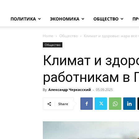
ПОЛИТИКА
ЭКОНОМИКА
ОБЩЕСТВО
ПР
Home
Общество
Климат и здоровье: жара всё
Общество
Климат и здор
работникам в 
By
Александр Черкасский
-
05.09.2025
Share