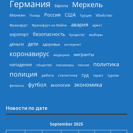
Германия
Меркель
Европа
Россия
США
Мюнхен
Пожар
Турция
Убийство
авария
арест
Франкфурт
Франкфурт-на-Майне
безопасность
аэропорт
выборы
бундестаг
дети
деньги
здоровье
интернет
коронавирус
мигранты
медицина
политика
нападение
общество
пассажиры
пенсия
полиция
суд
работа
статистика
теракт
туризм
экономика
футбол
экология
финансы
Новости по дате
September 2025