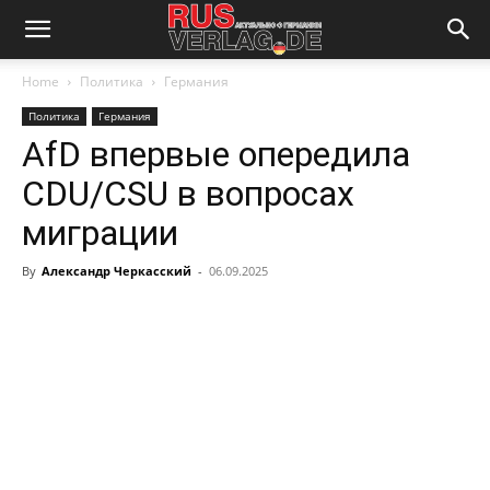
Home
Политика
Германия
Политика
Германия
AfD впервые опередила
CDU/CSU в вопросах
миграции
By
Александр Черкасский
-
06.09.2025