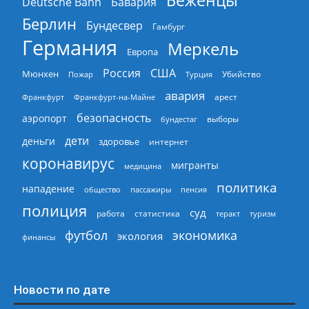
Беженцы
Deutsche Bahn
Бавария
Берлин
Бундесвер
Гамбург
Германия
Меркель
Европа
Россия
США
Мюнхен
Пожар
Турция
Убийство
авария
арест
Франкфурт
Франкфурт-на-Майне
безопасность
аэропорт
выборы
бундестаг
дети
деньги
здоровье
интернет
коронавирус
мигранты
медицина
политика
нападение
общество
пассажиры
пенсия
полиция
суд
работа
статистика
теракт
туризм
экономика
футбол
экология
финансы
Новости по дате