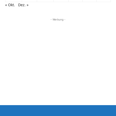
« Okt.
Dez. »
- Werbung -