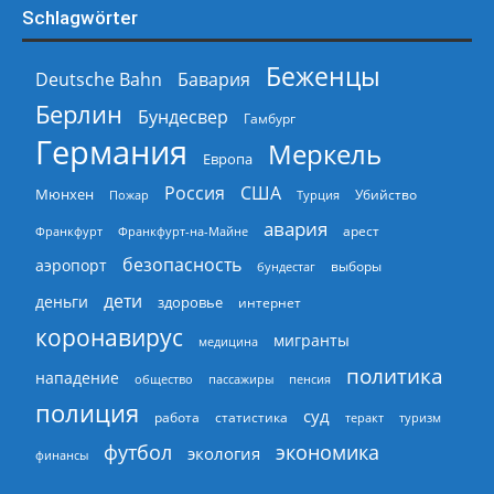
Schlagwörter
Беженцы
Deutsche Bahn
Бавария
Берлин
Бундесвер
Гамбург
Германия
Меркель
Европа
Россия
США
Мюнхен
Пожар
Турция
Убийство
авария
арест
Франкфурт
Франкфурт-на-Майне
безопасность
аэропорт
выборы
бундестаг
дети
деньги
здоровье
интернет
коронавирус
мигранты
медицина
политика
нападение
общество
пассажиры
пенсия
полиция
суд
работа
статистика
теракт
туризм
экономика
футбол
экология
финансы