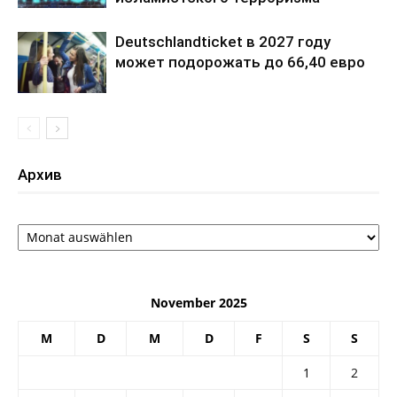
Deutschlandticket в 2027 году
может подорожать до 66,40 евро
Архив
Архив
November 2025
M
D
M
D
F
S
S
1
2