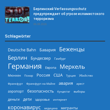
Берлинский Verfassungsschutz
предупреждает об угрозе исламистского
терроризма
06.08.2026
Schlagwörter
Беженцы
Deutsche Bahn
Бавария
Берлин
Бундесвер
Гамбург
Германия
Меркель
Европа
Россия
США
Мюнхен
Пожар
Турция
Убийство
авария
арест
Франкфурт
Франкфурт-на-Майне
безопасность
аэропорт
выборы
бундестаг
дети
деньги
здоровье
интернет
коронавирус
мигранты
медицина