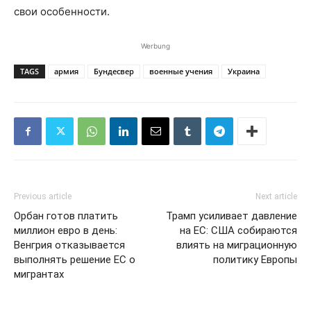
свои особенности.
Werbung
TAGS
армия
Бундесвер
военные учения
Украина
Previous article
Next article
Орбан готов платить
Трамп усиливает давление
миллион евро в день:
на ЕС: США собираются
Венгрия отказывается
влиять на миграционную
выполнять решение ЕС о
политику Европы
мигрантах