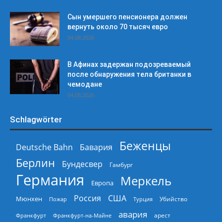
Сын умершего пенсионера должен
вернуть около 70 тысяч евро
04.08.2026
В Афинах задержан подозреваемый
после обнаружения тела британки в
чемодане
04.08.2026
Schlagwörter
Беженцы
Deutsche Bahn
Бавария
Берлин
Бундесвер
Гамбург
Германия
Меркель
Европа
Россия
США
Мюнхен
Пожар
Турция
Убийство
авария
арест
Франкфурт
Франкфурт-на-Майне