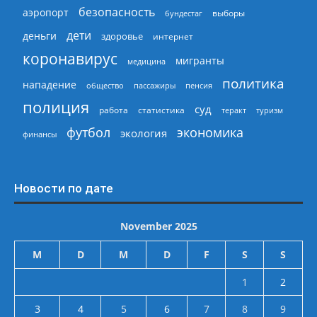
безопасность
аэропорт
выборы
бундестаг
дети
деньги
здоровье
интернет
коронавирус
мигранты
медицина
политика
нападение
общество
пассажиры
пенсия
полиция
суд
работа
статистика
теракт
туризм
экономика
футбол
экология
финансы
Новости по дате
November 2025
M
D
M
D
F
S
S
1
2
3
4
5
6
7
8
9