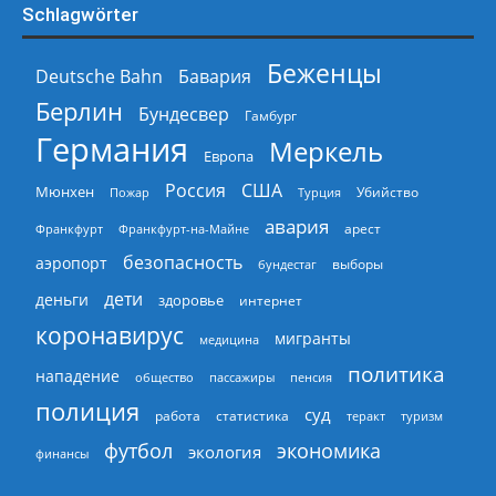
Schlagwörter
Беженцы
Deutsche Bahn
Бавария
Берлин
Бундесвер
Гамбург
Германия
Меркель
Европа
Россия
США
Мюнхен
Пожар
Турция
Убийство
авария
арест
Франкфурт
Франкфурт-на-Майне
безопасность
аэропорт
выборы
бундестаг
дети
деньги
здоровье
интернет
коронавирус
мигранты
медицина
политика
нападение
общество
пассажиры
пенсия
полиция
суд
работа
статистика
теракт
туризм
экономика
футбол
экология
финансы