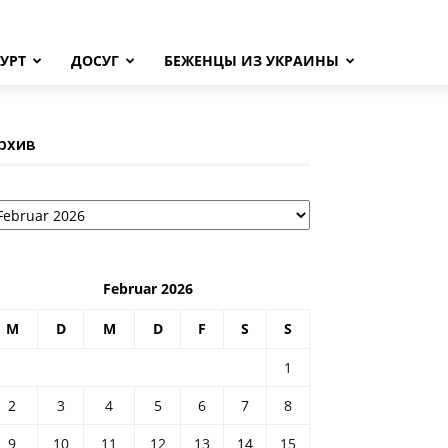
УРТ
ДОСУГ
БЕЖЕНЦЫ ИЗ УКРАИНЫ
рхив
рхив
Februar 2026
M
D
M
D
F
S
S
1
2
3
4
5
6
7
8
9
10
11
12
13
14
15