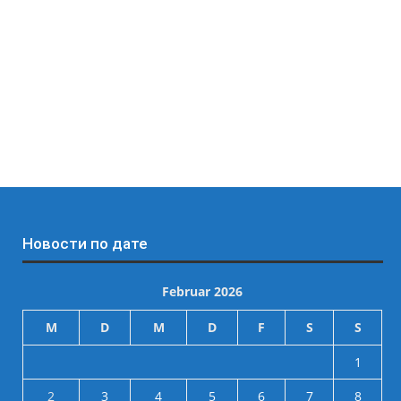
Новости по дате
Februar 2026
M
D
M
D
F
S
S
1
2
3
4
5
6
7
8