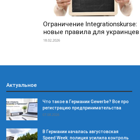
Ограничение Integrationskurse:
новые правила для украинцев
18.02.2026
Актуальное
Что такое в Германии Gewerbe? Все про
регистрацию предпринимательства
07.08.2026
В Германии началась августовская
Speed Week: полиция усилила контроль