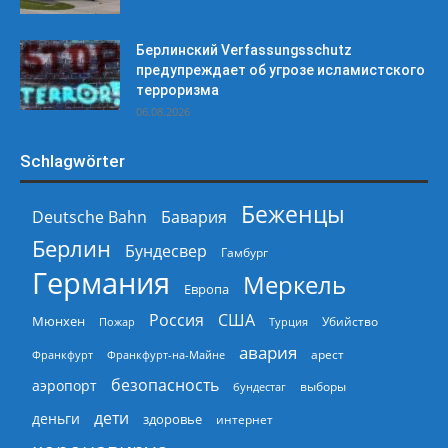
Берлинский Verfassungsschutz
предупреждает об угрозе исламистского
терроризма
06.08.2026
Schlagwörter
Беженцы
Deutsche Bahn
Бавария
Берлин
Бундесвер
Гамбург
Германия
Меркель
Европа
Россия
США
Мюнхен
Пожар
Турция
Убийство
авария
арест
Франкфурт
Франкфурт-на-Майне
безопасность
аэропорт
выборы
бундестаг
дети
деньги
здоровье
интернет