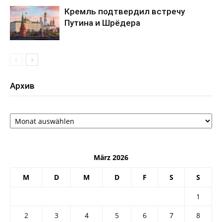
Кремль подтвердил встречу
Путина и Шрёдера
Архив
Архив
März 2026
M
D
M
D
F
S
S
1
2
3
4
5
6
7
8